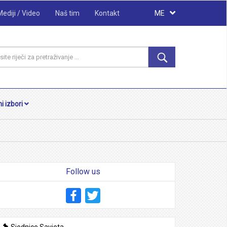
Mediji / Video
Naš tim
Kontakt
ME
i izbori
Follow us
Facebook
Twitter
Sjednice Savjeta