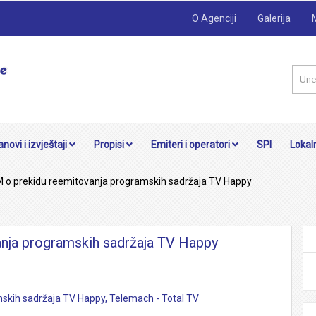
O Agenciji
Galerija
anovi i izvještaji
Propisi
Emiteri i operatori
SPI
Lokaln
 o prekidu reemitovanja programskih sadržaja TV Happy
nja programskih sadržaja TV Happy
skih sadržaja TV Happy, Telemach - Total TV