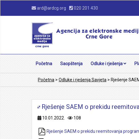
ard@ardcg.org
020 201 430
Početna
Saopštenja
Odluke i rješenja
Pl
Početna
>
Odluke i rješenja Savjeta
>
Rješenje SAEM
Rješenje SAEM o prekidu reemitova
10.01.2022.
108
Rješenje SAEM o prekidu reemitovanja program