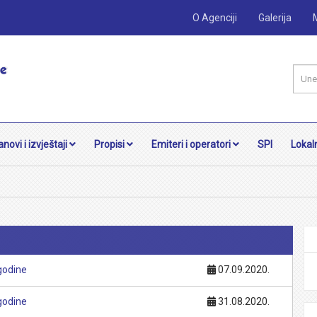
O Agenciji
Galerija
anovi i izvještaji
Propisi
Emiteri i operatori
SPI
Lokaln
godine
07.09.2020.
godine
31.08.2020.