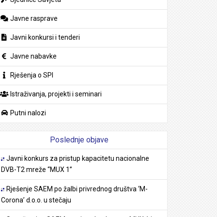
Javne rasprave
Javni konkursi i tenderi
Javne nabavke
Rješenja o SPI
Istraživanja, projekti i seminari
Putni nalozi
Poslednje objave
Javni konkurs za pristup kapacitetu nacionalne
DVB-T2 mreže “MUX 1”
Rješenje SAEM po žalbi privrednog društva ‘M-
Corona’ d.o.o. u stečaju