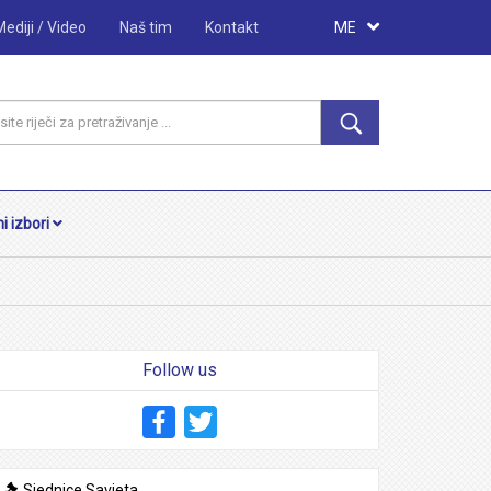
Mediji / Video
Naš tim
Kontakt
ME
i izbori
Follow us
Facebook
Twitter
Sjednice Savjeta