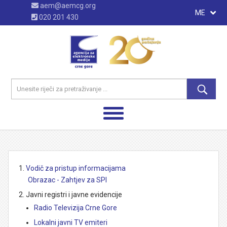
aem@aemcg.org
ME
020 201 430
Vodič za pristup informacijama
Obrazac - Zahtjev za SPI
Javni registri i javne evidencije
Radio Televizija Crne Gore
Lokalni javni TV emiteri