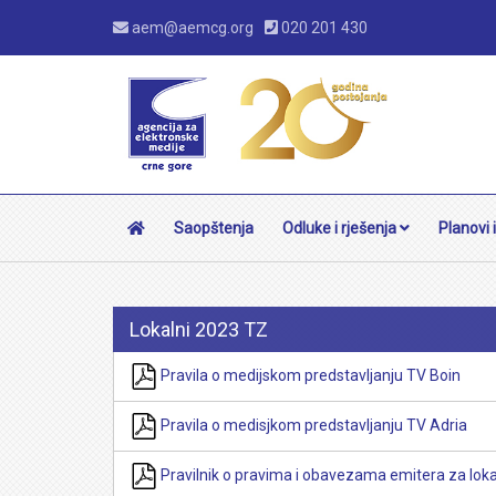
aem@aemcg.org
020 201 430
Saopštenja
Odluke i rješenja
Planovi i
Lokalni 2023 TZ
Pravila o medijskom predstavljanju TV Boin
Pravila o medisjkom predstavljanju TV Adria
Pravilnik o pravima i obavezama emitera za loka