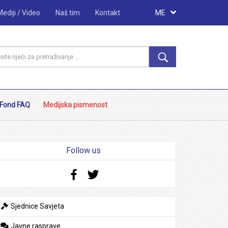
Mediji / Video
Naš tim
Kontakt
ME
Fond FAQ
Medijska pismenost
Follow us
Facebook
Twitter
Sjednice Savjeta
Javne rasprave