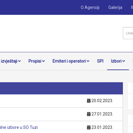
O Agenciji
Galerija
 izvještaji
Propisi
Emiteri i operatori
SPI
Izbori
20.02.2023.
27.01.2023.
lne izbore u SO Tuzi
23.01.2023.