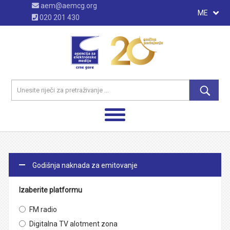
aem@aemcg.org
ME
020 201 430
Godišnja naknada za emitovanje
Izaberite platformu
FM radio
Digitalna TV alotment zona