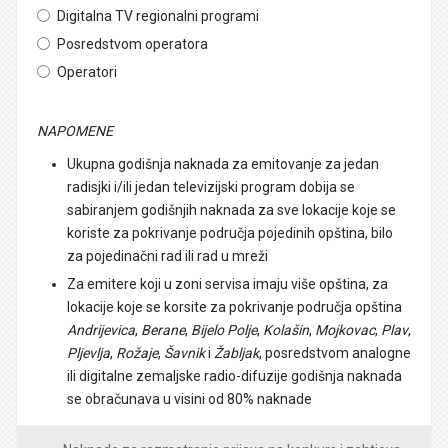
Digitalna TV regionalni programi
Posredstvom operatora
Operatori
NAPOMENE
Ukupna godišnja naknada za emitovanje za jedan
radisjki i/ili jedan televizijski program dobija se
sabiranjem godišnjih naknada za sve lokacije koje se
koriste za pokrivanje područja pojedinih opština, bilo
za pojedinačni rad ili rad u mreži
Za emitere koji u zoni servisa imaju više opština, za
lokacije koje se korsite za pokrivanje područja opština
Andrijevica
,
Berane
,
Bijelo Polje
,
Kolašin
,
Mojkovac
,
Plav
,
Pljevlja
,
Rožaje
,
Šavnik
i
Žabljak
, posredstvom analogne
ili digitalne zemaljske radio-difuzije godišnja naknada
se obračunava u visini od 80% naknade